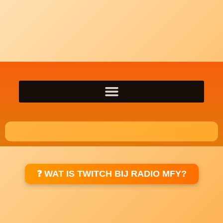
❓ WAT IS TWITCH BIJ RADIO MFY?